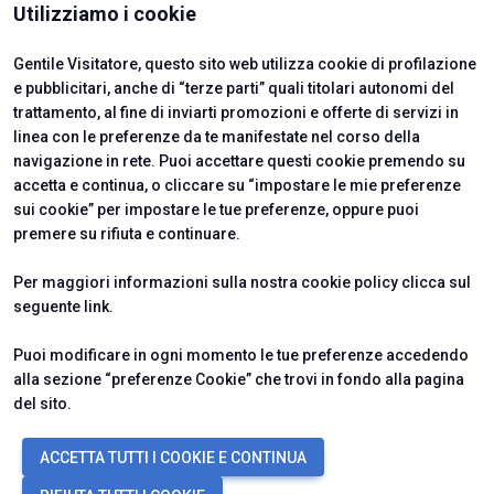
ISTITUTI CERTIFICATORI
Utilizziamo i cookie
qui presentati si basano sulle informazioni a
disposizione della Società alla data del presente
Gentile Visitatore, questo sito web utilizza cookie di profilazione
comunicato.
e pubblicitari, anche di “terze parti” quali titolari autonomi del
trattamento, al fine di inviarti promozioni e offerte di servizi in
linea con le preferenze da te manifestate nel corso della
navigazione in rete. Puoi accettare questi cookie premendo su
accetta e continua, o cliccare su “impostare le mie preferenze
sui cookie” per impostare le tue preferenze, oppure puoi
premere su rifiuta e continuare.
Official Carrier
Per maggiori informazioni sulla nostra cookie policy clicca sul
seguente
link
.
Puoi modificare in ogni momento le tue preferenze accedendo
alla sezione “preferenze Cookie” che trovi in fondo alla pagina
del sito.
© 2026
ITALIAN EXHIBITION GROUP SpA - Via Emilia 155, 47921 Rimini
ACCETTA TUTTI I COOKIE E CONTINUA
(Italy) - Registro Imprese Rimini e C.F./P.I. 00139440408 - Cap. Soc.
52.214.897 i.v. -
Copyright & disclaimer
-
Privacy Policy
-
Cookie