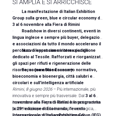
SI AMPLIA E SI ARRICCHISCE
Media
arrow_right
·
La manifestazione di Italian Exhibition
Group sulla green, blue e circular economy dal
Treno, aereo o auto? Scopri tutti i modi per
A
3 al 6 novembre alla Fiera di Rimini
raggiungere la Fiera di Rimini
S
·
Roadshow in diversi continenti, eventi in
SCOPRI COME ARRIVARE
lingua inglese e sempre più buyer, delegazioni
e associazioni da tutto il mondo accelerano il
percorso di espansione internazionale
·
Nuovo layout con un intero padiglione
dedicato al Tessile. Rafforzati e riorganizzati
gli spazi per rifiuti e rigenerazione delle
risorse, acqua e Blue Economy
·
Focus tematici su scenario normativo,
arrow_circle_right
CLICCA QUI
bioeconomia e bioenergia, città salubri e
Accedi alla sezione Come arrivare
circolari e sull’intelligenza artificiale
Rimini, 8 giugno 2026
– Più internazionale, più
innovativa e sempre più trasversale. Dal
3 al 6
novembre alla Fiera di Rimini è in programma
In uno scenario segnato dall’accelerazione delle
la 29
politiche europee sulla transizione ecologica,
ª
edizione di Ecomondo, l’evento
internazionale di Italian Exhibition Group (IEG)
Ecomondo si conferma
ecosistema di