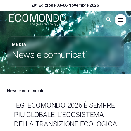
29ª Edizione
03-06 Novembre 2026
search
menu
Menù
arrow_right
MEDIA
News e comunicati
Visitare
arrow_right
Esporre
arrow_right
News e comunicati
Eventi
arrow_right
IEG: ECOMONDO 2026 È SEMPRE
PIÙ GLOBALE. L'ECOSISTEMA
Catalogo Espositori
arrow_right
DELLA TRANSIZIONE ECOLOGICA