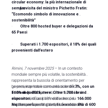
circular economy: la più internazionale di
fattori geopolitici ed evoluzioni del quadro
sempre
·
La visita del ministro Pichetto Fratin:
normativo. Le informazioni contenute nel presente
“Ecomondo simbolo di innovazione e
comunicato, inoltre, non pretendono di essere
sostenibilità”
complete, né sono state verificate da terze parti
·
Oltre 800 hosted buyer e delegazioni da
indipendenti. Le proiezioni, le stime e gli obiettivi
65 Paesi
qui presentati si basano sulle informazioni a
disposizione della Società alla data del presente
·
Superati i 1.700 espositori, il 18% dei quali
comunicato.
provenienti dall’estero
Rimini, 7 novembre 2025
– In un contesto
mondiale sempre più volatile, la sostenibilità
rappresenta la bussola di orientamento per
governi, imprese e comunità scientifica.
Le presenze totali sono cresciute del
7%, con un
Ecomondo 2025,
+10% di quelle estere. O
evento internazionale di
ltre 1.700 i brand
riferimento in Europa e nel bacino del
espositori
, di cui il 18% dall’estero, sui
166.000
Mediterraneo per la green, blue and circular
mq
A rimarcare la centralità di Ecomondo nel
di superficie del quartiere fieristico.
Più di 600