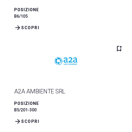
POSIZIONE
B6/105
arrow_forward
SCOPRI
bookmark_add
A2A AMBIENTE SRL
POSIZIONE
B5/201-300
arrow_forward
SCOPRI