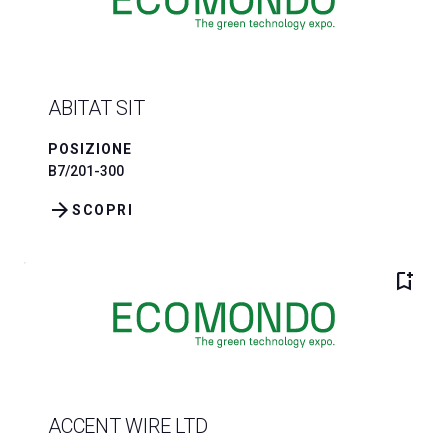
ABITAT SIT
POSIZIONE
B7/201-300
arrow_forward
SCOPRI
bookmark_add
ACCENT WIRE LTD