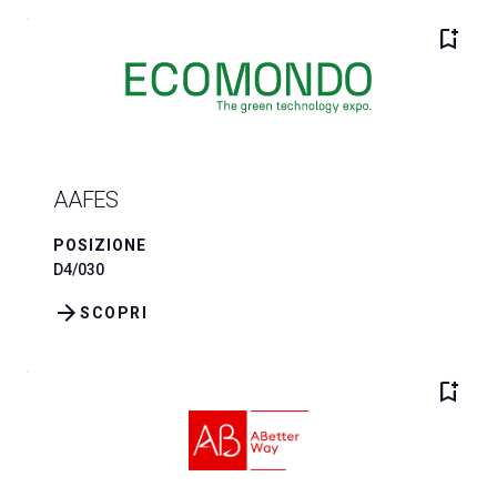
bookmark_add
AAFES
POSIZIONE
D4/030
arrow_forward
SCOPRI
bookmark_add