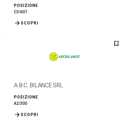
POSIZIONE
C3/607
arrow_forward
SCOPRI
bookmark_add
A.B.C. BILANCE SRL
POSIZIONE
A2/300
arrow_forward
SCOPRI