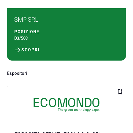
SMP SRL
POSIZIONE
D3/503
arrow_forward
SCOPRI
Espositori
bookmark_add