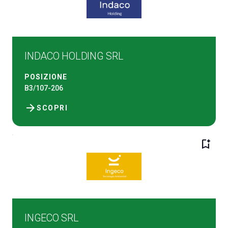
INDACO HOLDING SRL
POSIZIONE
B3/107-206
arrow_forward
SCOPRI
bookmark_add
INGECO SRL