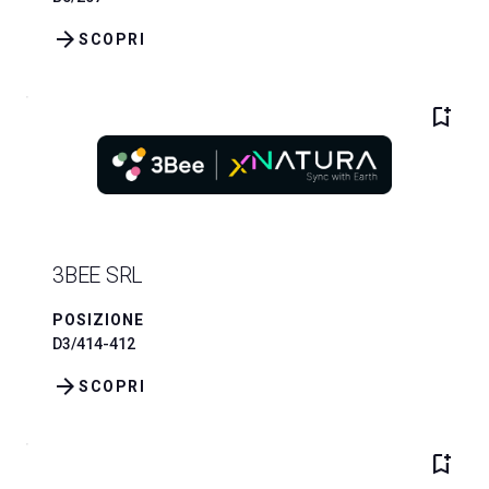
arrow_forward
SCOPRI
bookmark_add
3BEE SRL
POSIZIONE
D3/414-412
arrow_forward
SCOPRI
bookmark_add