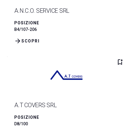
A.N.C.O. SERVICE SRL
POSIZIONE
B4/107-206
arrow_forward
SCOPRI
bookmark_add
A.T COVERS SRL
POSIZIONE
D8/100