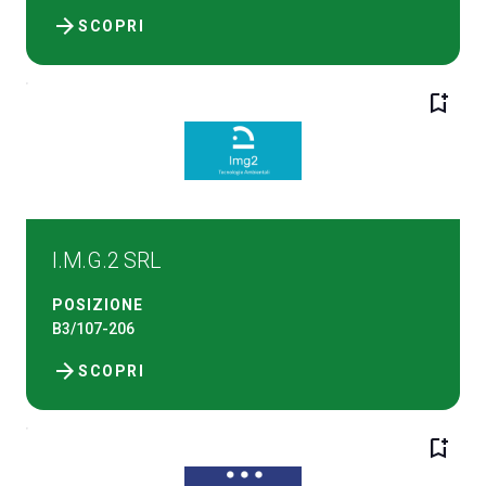
arrow_forward
SCOPRI
bookmark_add
I.M.G.2 SRL
POSIZIONE
B3/107-206
arrow_forward
SCOPRI
bookmark_add