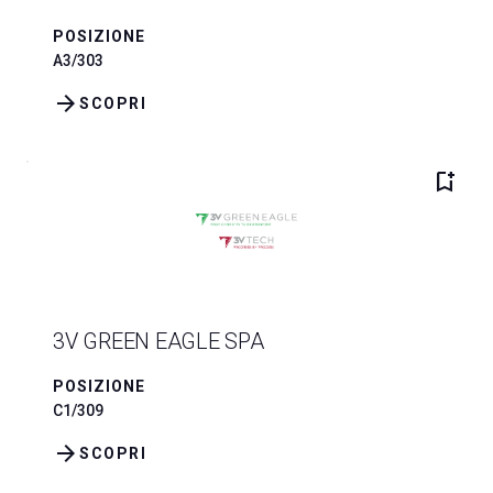
POSIZIONE
A3/303
arrow_forward
SCOPRI
bookmark_add
3V GREEN EAGLE SPA
POSIZIONE
C1/309
arrow_forward
SCOPRI