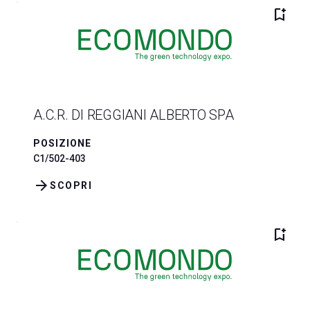
bookmark_add
A.C.R. DI REGGIANI ALBERTO SPA
POSIZIONE
C1/502-403
arrow_forward
SCOPRI
bookmark_add