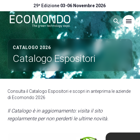
29ª Edizione
03-06 Novembre 2026
search
menu
Menù
arrow_right
CATALOGO 2026
Catalogo Espositori
Visitare
arrow_right
Esporre
arrow_right
Consulta il Catalogo Espositori e scopri in anteprima le aziende
di Ecomondo 2026
Eventi
arrow_right
Il Catalogo è in aggiornamento: visita il sito
regolarmente per non perderti le ultime novità.
Catalogo Espositori
arrow_right