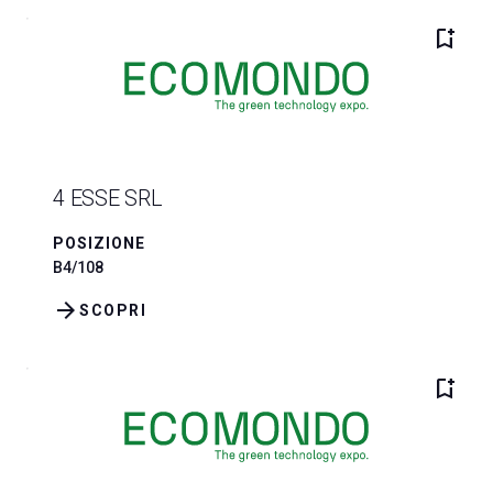
bookmark_add
4 ESSE SRL
POSIZIONE
B4/108
arrow_forward
SCOPRI
bookmark_add