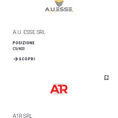
A.U. ESSE SRL
POSIZIONE
C5/403
arrow_forward
SCOPRI
bookmark_add
A1R SRL