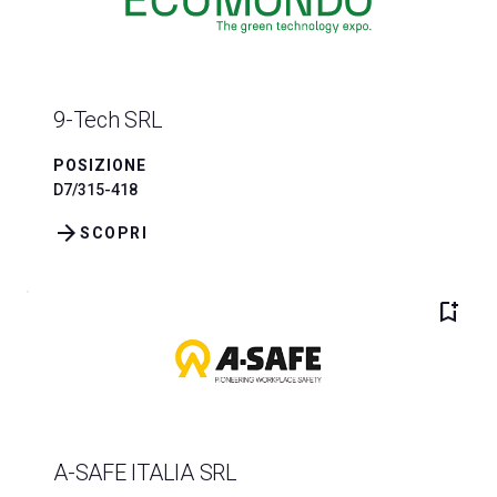
9-Tech SRL
POSIZIONE
D7/315-418
arrow_forward
SCOPRI
bookmark_add
A-SAFE ITALIA SRL