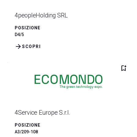
4peopleHolding SRL
POSIZIONE
D4/5
arrow_forward
SCOPRI
bookmark_add
4Service Europe S.r.l.
POSIZIONE
A3/209-108