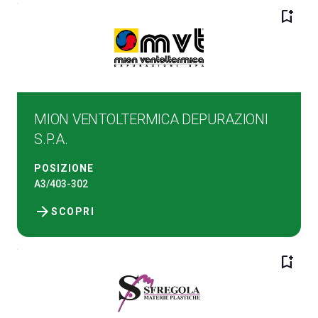
bookmark_add
MION VENTOLTERMICA DEPURAZIONI
S.P.A.
POSIZIONE
A3/403-302
arrow_forward
SCOPRI
bookmark_add