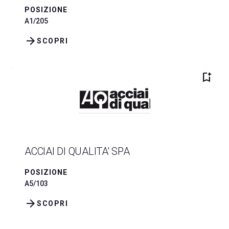
POSIZIONE
A1/205
arrow_forward
SCOPRI
bookmark_add
ACCIAI DI QUALITA' SPA
POSIZIONE
A5/103
arrow_forward
SCOPRI