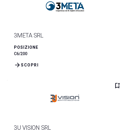
3META SRL
POSIZIONE
C6/200
arrow_forward
SCOPRI
bookmark_add
3U VISION SRL