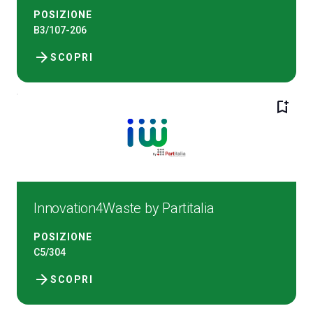
POSIZIONE
B3/107-206
arrow_forward
SCOPRI
bookmark_add
Innovation4Waste by Partitalia
POSIZIONE
C5/304
arrow_forward
SCOPRI