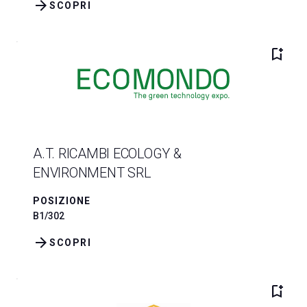
arrow_forward
SCOPRI
bookmark_add
A.T. RICAMBI ECOLOGY &
ENVIRONMENT SRL
POSIZIONE
B1/302
arrow_forward
SCOPRI
bookmark_add