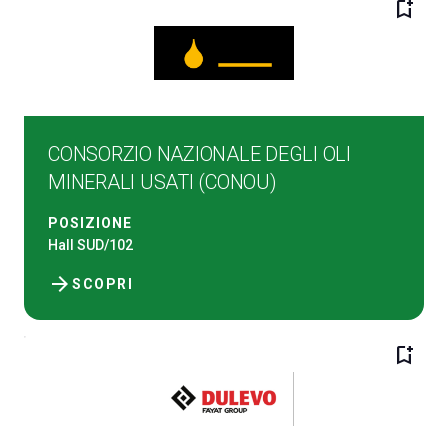
bookmark_add
A
A
CONSORZIO NAZIONALE DEGLI OLI
MINERALI USATI (CONOU)
person
AREA RISERVATA VISITATORI
POSIZIONE
Hall SUD/102
event
EVENTI & CORSI
arrow_forward
SCOPRI
IT
EN
A cura di:
bookmark_add