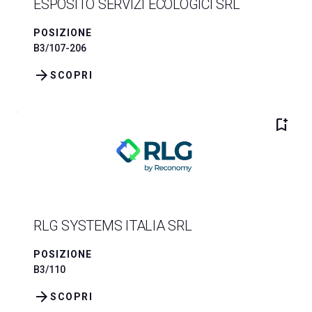
ESPOSITO SERVIZI ECOLOGICI SRL
POSIZIONE
B3/107-206
arrow_forward
SCOPRI
bookmark_add
RLG SYSTEMS ITALIA SRL
POSIZIONE
B3/110
arrow_forward
SCOPRI