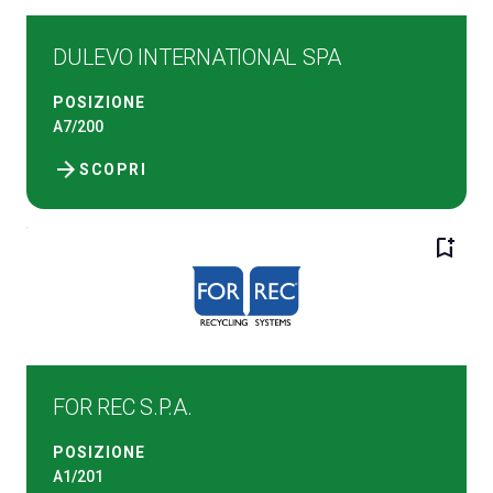
DULEVO INTERNATIONAL SPA
POSIZIONE
A7/200
arrow_forward
SCOPRI
bookmark_add
FOR REC S.P.A.
POSIZIONE
A1/201