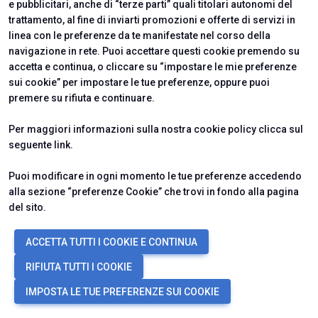
e pubblicitari, anche di “terze parti” quali titolari autonomi del
trattamento, al fine di inviarti promozioni e offerte di servizi in
linea con le preferenze da te manifestate nel corso della
navigazione in rete. Puoi accettare questi cookie premendo su
accetta e continua, o cliccare su “impostare le mie preferenze
sui cookie” per impostare le tue preferenze, oppure puoi
premere su rifiuta e continuare.
ABOUT
INFO UTILI
Per maggiori informazioni sulla nostra cookie policy clicca sul
About Ecomondo
Info pratiche Visitatori
seguente
link
.
Newsletter
Info pratiche Espositori
Contattaci
VISITARE
ESPORRE
Puoi modificare in ogni momento le tue preferenze accedendo
Perché visitare
Perchè esporre
alla sezione “preferenze Cookie” che trovi in fondo alla pagina
Biglietti e Info
Richiedi un preventivo
del sito.
Area Riservata Visitatori
Area Riservata Espositori
ACCETTA TUTTI I COOKIE E CONTINUA
RIFIUTA TUTTI I COOKIE
ISTITUTI CERTIFICATORI
IMPOSTA LE TUE PREFERENZE SUI COOKIE