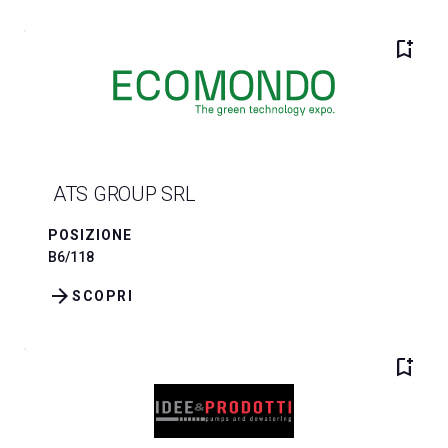
bookmark_add
ATS GROUP SRL
POSIZIONE
B6/118
arrow_forward
SCOPRI
bookmark_add