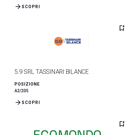
arrow_forward
SCOPRI
bookmark_add
5.9 SRL TASSINARI BILANCE
POSIZIONE
A2/205
arrow_forward
SCOPRI
bookmark_add