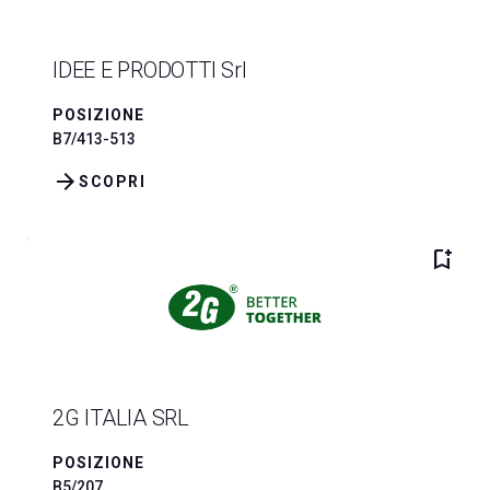
IDEE E PRODOTTI Srl
POSIZIONE
B7/413-513
arrow_forward
SCOPRI
bookmark_add
2G ITALIA SRL
POSIZIONE
B5/207