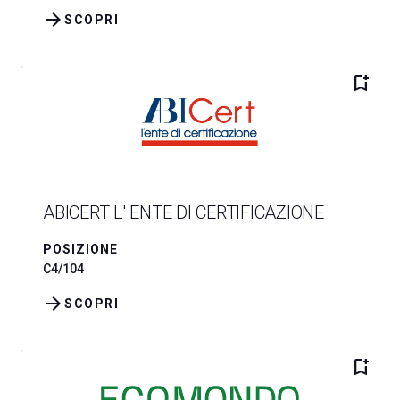
arrow_forward
SCOPRI
bookmark_add
ABICERT L' ENTE DI CERTIFICAZIONE
POSIZIONE
C4/104
arrow_forward
SCOPRI
bookmark_add