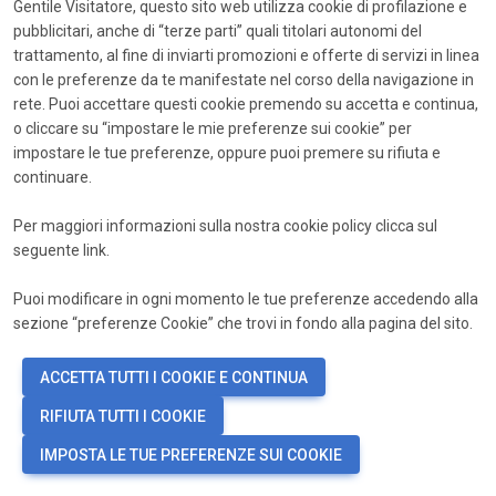
Gentile Visitatore, questo sito web utilizza cookie di profilazione e
pubblicitari, anche di “terze parti” quali titolari autonomi del
visibility
*
Password
trattamento, al fine di inviarti promozioni e offerte di servizi in linea
con le preferenze da te manifestate nel corso della navigazione in
Accedi
rete. Puoi accettare questi cookie premendo su accetta e continua,
o cliccare su “impostare le mie preferenze sui cookie” per
Password dimenticata?
impostare le tue preferenze, oppure puoi premere su rifiuta e
continuare.
Non hai ancora un account?
Registrati ora
Per maggiori informazioni sulla nostra cookie policy clicca sul
seguente
link
.
Puoi modificare in ogni momento le tue preferenze accedendo alla
sezione “preferenze Cookie” che trovi in fondo alla pagina del sito.
ACCETTA TUTTI I COOKIE E CONTINUA
RIFIUTA TUTTI I COOKIE
IMPOSTA LE TUE PREFERENZE SUI COOKIE
language
PREFERENZE COOKIE
IT