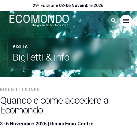
29ª Edizione
03-06 Novembre 2026
search
menu
Menù
arrow_right
VISITA
Biglietti & info
Visitare
arrow_right
Esporre
arrow_right
BIGLIETTI & INFO
Quando e come accedere a
Eventi
arrow_right
Ecomondo
Catalogo Espositori
arrow_right
3 -6 Novembre 2026 | Rimini Expo Centre