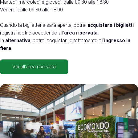
Martedì, mercoledì e giovedì, dalle 09:30 alle 18:30
Media
arrow_right
Venerdì dalle 09:30 alle 18:00
Treno, aereo o auto? Scopri tutti i modi per
A
Quando la biglietteria sarà aperta, potrai
acquistare i biglietti
raggiungere la Fiera di Rimini
registrandoti e accedendo all’
area riservata
.
S
In
alternativa
, potrai acquistarli direttamente all'
ingresso in
SCOPRI COME ARRIVARE
fiera
.
Vai all'area riservata
arrow_circle_right
CLICCA QUI
Accedi alla sezione Come arrivare