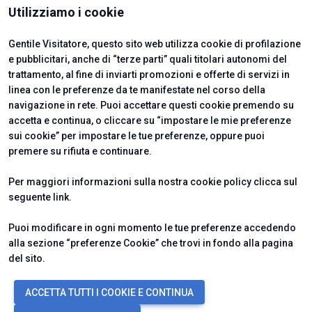
ISTITUTI CERTIFICATORI
Utilizziamo i cookie
Gentile Visitatore, questo sito web utilizza cookie di profilazione
e pubblicitari, anche di “terze parti” quali titolari autonomi del
trattamento, al fine di inviarti promozioni e offerte di servizi in
linea con le preferenze da te manifestate nel corso della
navigazione in rete. Puoi accettare questi cookie premendo su
accetta e continua, o cliccare su “impostare le mie preferenze
sui cookie” per impostare le tue preferenze, oppure puoi
premere su rifiuta e continuare.
Official Carrier
Per maggiori informazioni sulla nostra cookie policy clicca sul
seguente
link
.
Puoi modificare in ogni momento le tue preferenze accedendo
alla sezione “preferenze Cookie” che trovi in fondo alla pagina
del sito.
© 2026
ITALIAN EXHIBITION GROUP SpA - Via Emilia 155, 47921 Rimini
ACCETTA TUTTI I COOKIE E CONTINUA
(Italy) - Registro Imprese Rimini e C.F./P.I. 00139440408 - Cap. Soc.