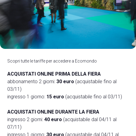
A
A
Scopri tutte le tariffe per accedere a Ecomondo
person
AREA RISERVATA VISITATORI
ACQUISTATI ONLINE PRIMA DELLA FIERA
event
EVENTI & CORSI
abbonamento 2 giorni:
30 euro
(acquistabile fino al
03/11)
ingresso 1 giorno:
15 euro
(acquistabile fino al 03/11)
IT
EN
A cura di:
ACQUISTATI ONLINE DURANTE LA FIERA
ingresso 2 giorni:
40 euro
(acquistabile dal 04/11 al
07/11)
ingresso 1 giorno:
30 euro
(acquistabile dal 04/11 al