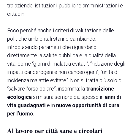
tra aziende, istituzioni, pubbliche amministrazioni e
cittadini.
Ecco perché anche i criteri di valutazione delle
A
politiche ambientali stanno cambiando,
A
introducendo parametri che riguardano
direttamente la salute pubblica e la qualità della
vita, come “giorni di malattia evitati”, “riduzione degli
person
AREA RISERVATA VISITATORI
impatti cancerogeni e non cancerogeni”, “unità di
event
EVENTI & CORSI
incidenza malattie evitate”. Non si tratta più solo di
“salvare l’orso polare”, insomma: la
transizione
IT
EN
A cura di:
ecologica
si misura sempre più spesso in
anni di
vita guadagnati
e in
nuove opportunità di cura
per l’uomo
.
Al lavoro per città sane e circolari