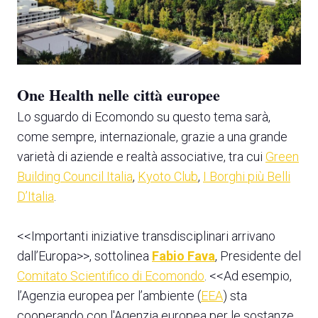
One Health nelle città europee
Lo sguardo di Ecomondo su questo tema sarà,
come sempre, internazionale, grazie a una grande
varietà di aziende e realtà associative, tra cui
Green
Building Council Italia
,
Kyoto Club
,
I Borghi più Belli
D’Italia
.
<<Importanti iniziative transdisciplinari arrivano
dall’Europa>>, sottolinea
Fabio Fava
, Presidente del
Comitato Scientifico di Ecomondo
. <<Ad esempio,
l’Agenzia europea per l’ambiente (
EEA
) sta
cooperando con l'Agenzia europea per le sostanze