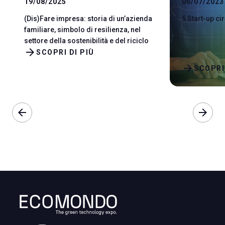
19/08/2025
06/07/2023
(Dis)Fare impresa: storia di un’azienda
5 Start-up ci
familiare, simbolo di resilienza, nel
settore della sostenibilità e del riciclo
arrow_forward
SCOPRI DI PIÙ
arrow_forward
SCOPRI
arrow_back
arrow_forward