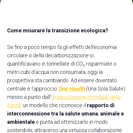
Media
arrow_right
Treno, aereo o auto? Scopri tutti i modi per
A
Come misurare la transizione ecologica?
raggiungere la Fiera di Rimini
S
SCOPRI COME ARRIVARE
Se fino a poco tempo fa gli effetti dell’economia
circolare o della decarbonizzazione si
quantificavano in tonnellate di CO₂ risparmiate o
metri cubi d’acqua non consumata, oggi la
prospettiva sta cambiando. Ad essere diventato
arrow_circle_right
CLICCA QUI
centrale è l’approccio
One Health
(Una Sola Salute)
Accedi alla sezione Come arrivare
messo a punto dall’
Organizzazione mondiale della
sanità
: un modello che riconosce il
rapporto di
interconnessione tra la salute umana
,
animale e
ambientale
e punta ad ottimizzarlo in modo
sostenibile, attraverso una virtuosa collaborazione