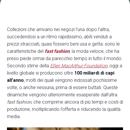
Media
arrow_right
Treno, aereo o auto? Scopri tutti i modi per
A
Collezioni che arrivano nei negozi l’una dopo l’altra,
raggiungere la Fiera di Rimini
S
succedendosi a un ritmo rapidissimo, abiti venduti a
SCOPRI COME ARRIVARE
prezzi stracciati, quasi fossero beni usa e getta: sono le
caratteristiche del
fast fashion
, la moda veloce, che ha
preso piede ormai da parecchio tempo in tutto il mondo.
Secondo stime della
Ellen MacArthur Foundation
, oggi a
livello globale si producono oltre
100 miliardi di capi
arrow_circle_right
CLICCA QUI
all’anno
, molti dei quali vengono indossati pochissime
Accedi alla sezione Come arrivare
volte, o anche nessuna, prima di essere buttati. Queste
dinamiche vengono ulteriormente esasperate dall’ultra
fast fashion
, che comprime ancora di più tempi e costi di
produzione, moltiplicando l’offerta e riducendo la qualità
media.