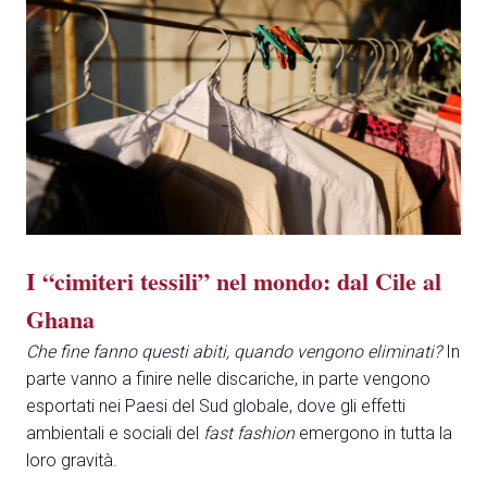
A
A
person
AREA RISERVATA VISITATORI
I “cimiteri tessili” nel mondo: dal Cile al
event
EVENTI & CORSI
Ghana
IT
EN
A cura di:
Che fine fanno questi abiti, quando vengono eliminati?
In
parte vanno a finire nelle discariche, in parte vengono
esportati nei Paesi del Sud globale, dove gli effetti
ambientali e sociali del
fast fashion
emergono in tutta la
loro gravità.