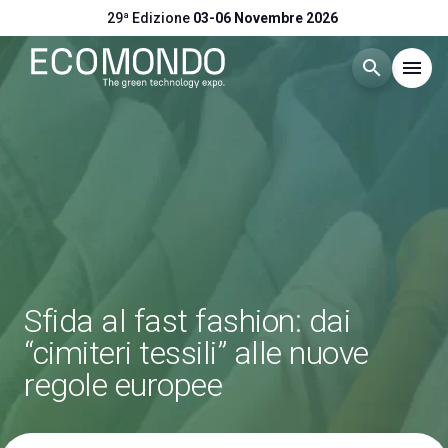
29ª Edizione
03-06 Novembre 2026
search
menu
Menù
arrow_right
Visitare
arrow_right
Esporre
arrow_right
Sfida al fast fashion: dai
Eventi
arrow_right
“cimiteri tessili” alle nuove
regole europee
Catalogo Espositori
arrow_right