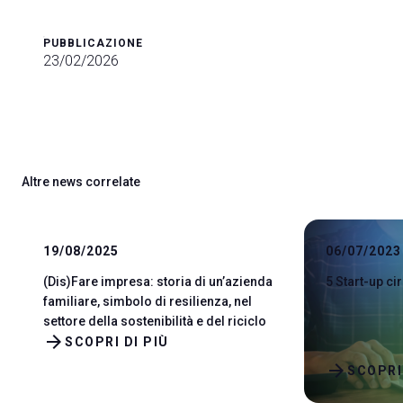
PUBBLICAZIONE
23/02/2026
Altre news correlate
19/08/2025
06/07/2023
(Dis)Fare impresa: storia di un’azienda
5 Start-up ci
familiare, simbolo di resilienza, nel
settore della sostenibilità e del riciclo
arrow_forward
SCOPRI DI PIÙ
arrow_forward
SCOPRI