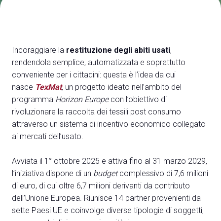
Media
arrow_right
Treno, aereo o auto? Scopri tutti i modi per
A
Incoraggiare la
restituzione degli abiti usati
,
raggiungere la Fiera di Rimini
S
rendendola semplice, automatizzata e soprattutto
SCOPRI COME ARRIVARE
conveniente per i cittadini: questa è l’idea da cui
nasce
TexMat
, un progetto ideato nell’ambito del
programma
Horizon Europe
con l’obiettivo di
rivoluzionare la raccolta dei tessili post consumo
attraverso un sistema di incentivo economico collegato
arrow_circle_right
CLICCA QUI
ai mercati dell’usato.
Accedi alla sezione Come arrivare
Avviata il 1° ottobre 2025 e attiva fino al 31 marzo 2029,
l’iniziativa dispone di un
budget
complessivo di 7,6 milioni
di euro, di cui oltre 6,7 milioni derivanti da contributo
dell’Unione Europea. Riunisce 14 partner provenienti da
sette Paesi UE e coinvolge diverse tipologie di soggetti,