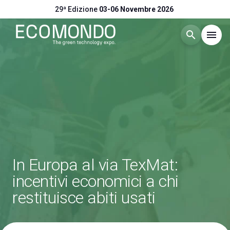
29ª Edizione
03-06 Novembre 2026
search
menu
Menù
arrow_right
Visitare
arrow_right
Esporre
arrow_right
In Europa al via TexMat:
Eventi
arrow_right
incentivi economici a chi
restituisce abiti usati
Catalogo Espositori
arrow_right