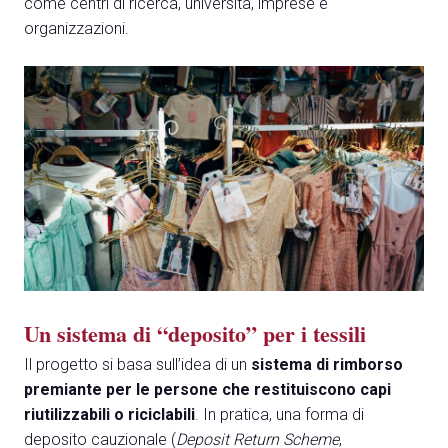
come centri di ricerca, università, imprese e
organizzazioni.
A
A
person
AREA RISERVATA VISITATORI
event
EVENTI & CORSI
IT
EN
A cura di:
Un sistema di “deposito” per i tessili
Il progetto si basa sull’idea di un
sistema di rimborso
premiante per le persone che restituiscono capi
riutilizzabili o riciclabili
. In pratica, una forma di
deposito cauzionale (
Deposit Return Scheme
,