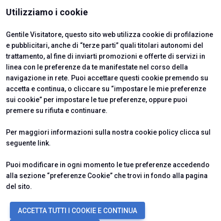
ISTITUTI CERTIFICATORI
Utilizziamo i cookie
Gentile Visitatore, questo sito web utilizza cookie di profilazione
e pubblicitari, anche di “terze parti” quali titolari autonomi del
trattamento, al fine di inviarti promozioni e offerte di servizi in
linea con le preferenze da te manifestate nel corso della
navigazione in rete. Puoi accettare questi cookie premendo su
accetta e continua, o cliccare su “impostare le mie preferenze
sui cookie” per impostare le tue preferenze, oppure puoi
premere su rifiuta e continuare.
Official Carrier
Per maggiori informazioni sulla nostra cookie policy clicca sul
seguente
link
.
Puoi modificare in ogni momento le tue preferenze accedendo
alla sezione “preferenze Cookie” che trovi in fondo alla pagina
del sito.
© 2026
ITALIAN EXHIBITION GROUP SpA - Via Emilia 155, 47921 Rimini
ACCETTA TUTTI I COOKIE E CONTINUA
(Italy) - Registro Imprese Rimini e C.F./P.I. 00139440408 - Cap. Soc.