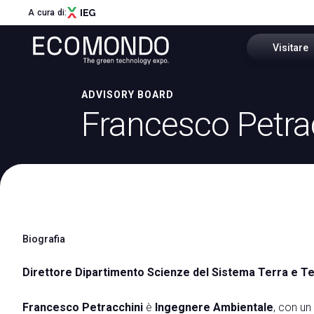
A cura di:
Visitare
ADVISORY BOARD
Perchè vis
Francesco Petra
Menù
Settori e di
ABOUT
About Ecomondo
Come arri
Settori e distretti
Innovation District
Scarica l'A
Call for Start-Up
Biografia
Area riser
Global Network
Sostenibilità
Direttore Dipartimento Scienze del Sistema Terra e 
I nostri Partner
Newsletter
Francesco Petracchini
è
Ingegnere Ambientale
, con un