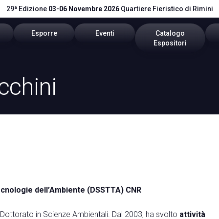
29ª Edizione
03-06 Novembre 2026
Quartiere Fieristico di Rimini
Esporre
Eventi
Catalogo
Espositori
itare
Area riservata
Programma 2026
Catalogo 2026
cchini
stretti
Richiedi un preventivo
Call for Paper
vare
Info utili
Comitato Tecnico Scientifico
pp
Global Network
vata
Promuovi il tuo Brand
Tecnologie dell’Ambiente (DSSTTA) CNR
 Dottorato in Scienze Ambientali. Dal 2003, ha svolto
attività