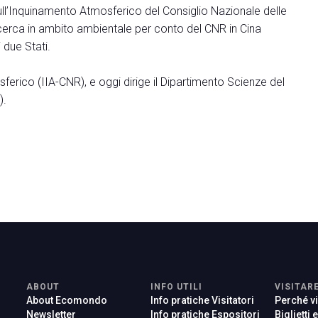
 sull’Inquinamento Atmosferico del Consiglio Nazionale delle
icerca in ambito ambientale per conto del CNR in Cina
 due Stati.
sferico (IIA-CNR), e oggi dirige il Dipartimento Scienze del
).
ABOUT
INFO UTILI
VISITAR
About Ecomondo
Info pratiche Visitatori
Perché vi
Newsletter
Info pratiche Espositori
Biglietti 