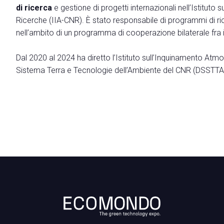
di ricerca
Contattaci
e gestione di progetti internazionali nell’Istituto
Ricerche (IIA-CNR). È stato responsabile di programmi di r
VISITARE
nell’ambito di un programma di cooperazione bilaterale fra i
Perchè visitare
Richiedi Info
Dal 2020 al 2024 ha diretto l’Istituto sull’Inquinamento Atmo
Biglietti
Sistema Terra e Tecnologie dell’Ambiente del CNR (DSSTTA
Come arrivare
Info pratiche Visitatori
Scarica l'App di Ecomondo
Area Riservata Visitatori
CATALOGO
Catalogo Espositori
ESPORRE
Perchè esporre
Richiedi un preventivo
Informazioni pratiche per Espositori