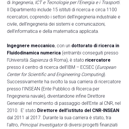
Media
di
Ingegneria, ICT e Tecnologie per l’Energia e i Trasporti
.
arrow_right
Il Dipartimento include 15 istituti di ricerca e circa 1100
ricercatori, coprendo i settori dell’ingegneria industriale e
Treno, aereo o auto? Scopri tutti i modi per
A
civile, dell’ingegneria dei sistemi e comunicazioni,
raggiungere la Fiera di Rimini
dell’informatica e della matematica applicata.
S
SCOPRI COME ARRIVARE
Ingegnere meccanico
, con un
dottorato di ricerca in
Fluidodinamica numerica
(entrambi conseguiti presso
l’Università
Sapienza
di Roma), è stato
ricercatore
presso il centro di ricerca dell’IBM – ECSEC (
European
Center for Scientific and Engineering Computing
).
arrow_circle_right
CLICCA QUI
Successivamente ha svolto la sua carriera di ricercatore
Accedi alla sezione Come arrivare
presso l’INSEAN (Ente Pubblico di Ricerca per
l’ingegneria navale), diventandone infine Direttore
Generale nel momento di passaggio dell’Ente al CNR, nel
2010. E’ stato
Direttore dell’istituto del CNR-INSEAN
dal 2011 al 2017. Durante la sua carriera è stato, tra
l’altro,
Principal Investigator
di diversi progetti finanziati