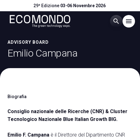
29ª Edizione
03-06 Novembre 2026
search
menu
Menù
ADVISORY BOARD
arrow_right
Emilio Campana
Visitare
arrow_right
Esporre
arrow_right
Biografia
Eventi
arrow_right
Consiglio nazionale delle Ricerche (CNR) & Cluster
Tecnologico Nazionale Blue Italian Growth BIG.
Catalogo Espositori
arrow_right
Emilio F. Campana
è il Direttore del Dipartimento CNR