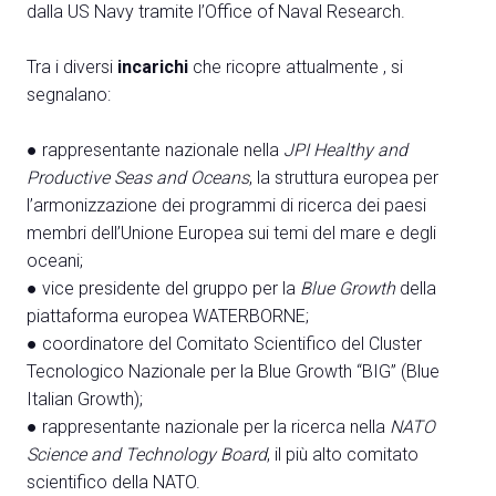
dalla US Navy tramite l’Office of Naval Research.
Tra i diversi
incarichi
che ricopre attualmente , si
segnalano:
A
● rappresentante nazionale nella
JPI Healthy and
A
Productive Seas and Oceans
, la struttura europea per
l’armonizzazione dei programmi di ricerca dei paesi
membri dell’Unione Europea sui temi del mare e degli
person
AREA RISERVATA VISITATORI
oceani;
event
● vice presidente del gruppo per la
Blue Growth
della
EVENTI & CORSI
piattaforma europea WATERBORNE;
● coordinatore del Comitato Scientifico del Cluster
IT
EN
A cura di:
Tecnologico Nazionale per la Blue Growth “BIG” (Blue
Italian Growth);
● rappresentante nazionale per la ricerca nella
NATO
Science and Technology Board
, il più alto comitato
scientifico della NATO.