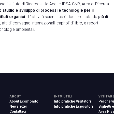
o l’Istituto di Ricerca sulle Acque IRSA-CNR, Area di Ricerca
lo studio e sviluppo di processi e tecnologie per il
fiuti organici
. L’ attività scientifica è documentata da
più di
, atti di convegno internazionali, capitoli di libro, e report
ecnologie ambientali.
ABOUT
INFO UTILI
VISITAR
About Ecomondo
Info pratiche Visitatori
Perché vi
Newsletter
Info pratiche Espositori
Biglietti 
Contattaci
Area Rise