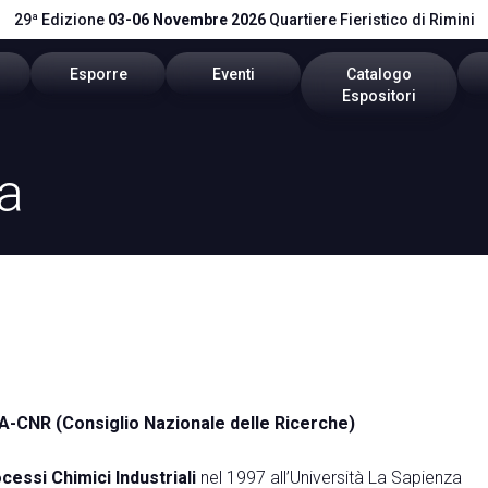
29ª Edizione
03-06 Novembre 2026
Quartiere Fieristico di Rimini
Esporre
Eventi
Catalogo
Espositori
itare
Area riservata
Programma 2026
Catalogo 2026
ia
stretti
Richiedi un preventivo
Call for Paper
vare
Info utili
Comitato Tecnico Scientifico
pp
Global Network
vata
Promuovi il tuo Brand
RSA-CNR (Consiglio Nazionale delle Ricerche)
cessi Chimici Industriali
nel 1997 all’Università La Sapienza