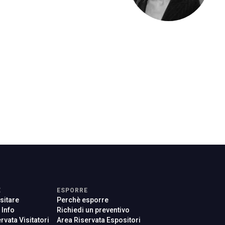
arrow_drop_down
arrow_drop_down
arrow_drop_down
E
ESPORRE
sitare
Perchè esporre
e Info
Richiedi un preventivo
rvata Visitatori
Area Riservata Espositori