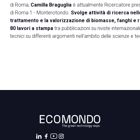
di Roma,
Contattaci
Camilla Braguglia
è attualmente Ricercatore press
di Roma 1 - Monterotondo.
Svolge attività di ricerca nel
VISITARE
trattamento e la valorizzazione di biomasse, fanghi e ri
Perchè visitare
80 lavori a stampa
tra pubblicazioni su riviste internazionali
Richiedi Info
tecnici su differenti argomenti nell’ambito delle scienze e t
Biglietti
Come arrivare
Info pratiche Visitatori
Scarica l'App di Ecomondo
Area Riservata Visitatori
CATALOGO
Catalogo Espositori
ESPORRE
Perchè esporre
Richiedi un preventivo
Informazioni pratiche per Espositori