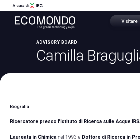
A cura di:
Visitare
ADVISORY BOARD
Perchè vis
Camilla Bragugl
Menù
Settori e di
ABOUT
About Ecomondo
Come arri
Settori e distretti
Innovation District
Scarica l'A
Call for Start-Up
Biografia
Area riser
Global Network
Sostenibilità
Ricercatore presso l’Istituto di Ricerca sulle Acque I
I nostri Partner
Newsletter
Laureata in Chimica
nel 1993 e
Dottore di Ricerca in Pro