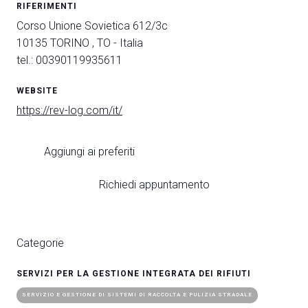
RIFERIMENTI
Corso Unione Sovietica 612/3c
10135 TORINO , TO - Italia
tel.: 00390119935611
A
WEBSITE
A
https://rev-log.com/it/
person
Aggiungi ai preferiti
AREA RISERVATA VISITATORI
event
EVENTI & CORSI
Richiedi appuntamento
IT
EN
A cura di:
Categorie
SERVIZI PER LA GESTIONE INTEGRATA DEI RIFIUTI
SERVIZIO E GESTIONE DI SISTEMI DI RACCOLTA E PULIZIA STRADALE