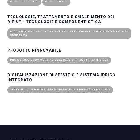
VEICOLI ELETTRICI
VEICOLI IBRIDI
TECNOLOGIE, TRATTAMENTO E SMALTIMENTO DEI
RIFIUTI- TECNOLOGIE E COMPONENTISTICA
MACCHINE E ATTREZZATURE PER RECUPERO VEICOLI A FINE VITA E MESSA IN
SICUREZZA
PRODOTTO RINNOVABILE
PRODUZIONE E COMMERCIALIZZAZIONE DI PRODOTTI DA RICICLO
DIGITALIZZAZIONE DI SERVIZIO E SISTEMA IDRICO
INTEGRATO
SISTEMI IOT, MACHINE LEARNING ED INTELLIGENZA ARTIFICIALE