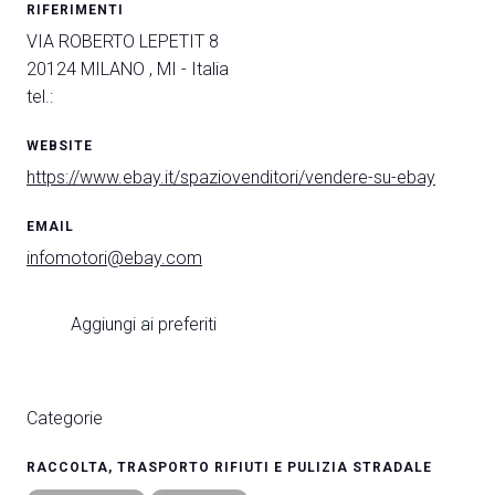
RIFERIMENTI
VIA ROBERTO LEPETIT 8
20124 MILANO , MI - Italia
tel.:
A
WEBSITE
A
https://www.ebay.it/spaziovenditori/vendere-su-ebay
EMAIL
person
AREA RISERVATA VISITATORI
infomotori@ebay.com
event
EVENTI & CORSI
Aggiungi ai preferiti
IT
EN
A cura di:
Categorie
RACCOLTA, TRASPORTO RIFIUTI E PULIZIA STRADALE