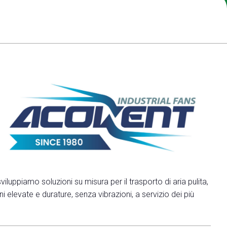
arrow_drop_down
arrow_drop_down
arrow_drop_down
iluppiamo soluzioni su misura per il trasporto di aria pulita,
i elevate e durature, senza vibrazioni, a servizio dei più