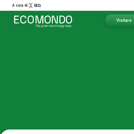
A cura di:
Visitare
Perchè vis
Menù
Settori e di
ABOUT
About Ecomondo
Come arri
Settori e distretti
Innovation District
Scarica l'A
Call for Start-Up
Area riser
Global Network
Sostenibilità
I nostri Partner
Newsletter