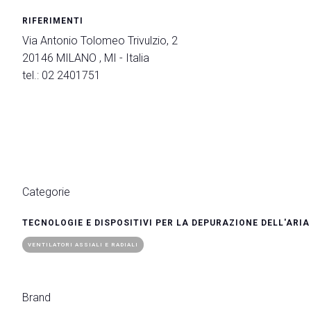
Promuovi la tua azienda
RIFERIMENTI
Area riservata Espositori
Via Antonio Tolomeo Trivulzio, 2
EVENTI E INIZIATIVE
20146 MILANO , MI - Italia
Programma eventi
tel.: 02 2401751
Temi
Comitato Tecnico Scientifico
Pubblicazioni scientifiche
Premi
Stati Generali della Green Economy
Commissione Europea
Categorie
Call for Paper
TECNOLOGIE E DISPOSITIVI PER LA DEPURAZIONE DELL'ARIA
Call for Paper- Istruzioni per i lavori presentati
Tour tematici
VENTILATORI ASSIALI E RADIALI
HOSTED BUYERS
Business Matching e Networking
Brand