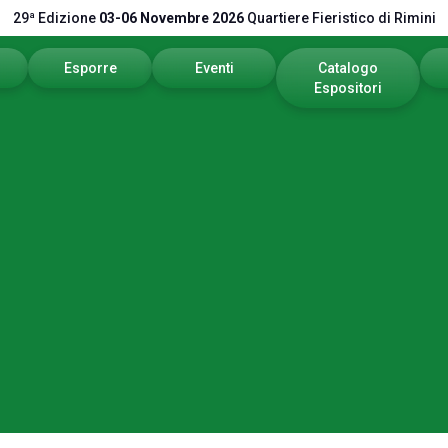
29ª Edizione
03-06 Novembre 2026
Quartiere Fieristico di Rimini
Esporre
Eventi
Catalogo
Espositori
itare
Area riservata
Programma 2026
Catalogo 2026
stretti
Richiedi un preventivo
Call for Paper
vare
Info utili
Comitato Tecnico Scientifico
pp
Global Network
vata
Promuovi il tuo Brand