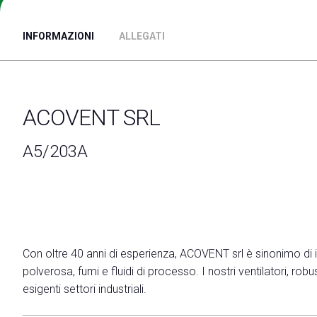
Contattaci
INFORMAZIONI
ALLEGATI
VISITARE
Perchè visitare
Richiedi Info
Biglietti
ACOVENT SRL
Come arrivare
Info pratiche Visitatori
A5/203A
Scarica l'App di Ecomondo
Area Riservata Visitatori
CATALOGO
Catalogo Espositori
ESPORRE
Con oltre 40 anni di esperienza, ACOVENT srl è sinonimo di inn
Perchè esporre
polverosa, fumi e fluidi di processo. I nostri ventilatori, ro
Richiedi un preventivo
esigenti settori industriali.
Informazioni pratiche per Espositori