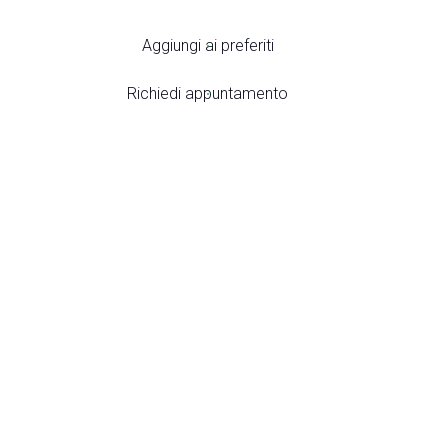
Aggiungi ai preferiti
arrow_drop_down
Richiedi appuntamento
arrow_drop_down