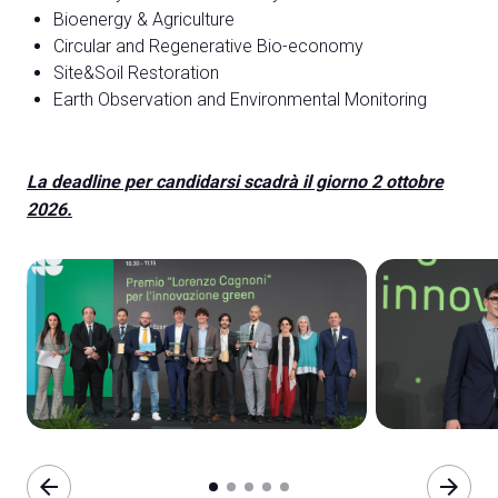
Bioenergy & Agriculture
Circular and Regenerative Bio-economy
Site&Soil Restoration
Earth Observation and Environmental Monitoring
A
A
La deadline per candidarsi scadrà il giorno 2 ottobre
2026.
person
AREA RISERVATA VISITATORI
event
EVENTI & CORSI
IT
EN
A cura di:
arrow_back
arrow_forward