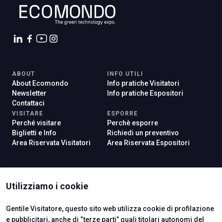
ABOUT
INFO UTILI
About Ecomondo
Info pratiche Visitatori
Newsletter
Info pratiche Espositori
Contattaci
VISITARE
ESPORRE
Perché visitare
Perchè esporre
Biglietti e Info
Richiedi un preventivo
Area Riservata Visitatori
Area Riservata Espositori
ISTITUTI CERTIFICATORI
Utilizziamo i cookie
Gentile Visitatore, questo sito web utilizza cookie di profilazione
e pubblicitari, anche di “terze parti” quali titolari autonomi del