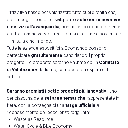
Media
arrow_right
L’iniziativa nasce per valorizzare tutte quelle realtà che,
con impegno costante, sviluppano
soluzioni innovative
Treno, aereo o auto? Scopri tutti i modi per
A
e servizi all’avanguardia
, contribuendo concretamente
raggiungere la Fiera di Rimini
S
alla transizione verso un’economia circolare e sostenibile
SCOPRI COME ARRIVARE
– in Italia e nel mondo.
Tutte le aziende espositrici a Ecomondo possono
partecipare
gratuitamente
candidando il proprio
progetto. Le proposte saranno valutate da un
Comitato
di Valutazione
dedicato, composto da esperti del
settore.
arrow_circle_right
CLICCA QUI
Accedi alla sezione Come arrivare
Saranno premiati i sette progetti più innovativi
, uno
per ciascuna delle
sei aree tematiche
rappresentate in
fiera, con la consegna di una
targa ufficiale
a
riconoscimento dell’eccellenza raggiunta:
Waste as Resource
Water Cycle & Blue Economy