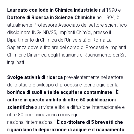
Media
arrow_right
Laureato con lode in Chimica Industriale
nel 1990 e
Dottore di Ricerca in Scienze Chimiche
nel 1994, è
Treno, aereo o auto? Scopri tutti i modi per
A
attualmente Professore Associato del settore scientifico
raggiungere la Fiera di Rimini
disciplinare ING-IND/25, Impianti Chimici, presso il
S
SCOPRI COME ARRIVARE
Dipartimento di Chimica dell’Università di Roma La
Sapienza dove è titolare del corso di Processi e Impianti
Chimici e Dinamica degli Inquinanti e Risanamento dei Siti
inquinati.
Svolge attività di ricerca
prevalentemente nel settore
arrow_circle_right
CLICCA QUI
dello studio e sviluppo di processi e tecnologie per la
Accedi alla sezione Come arrivare
bonifica di suoli e falde acquifere contaminate
.
È
autore in questo ambito di oltre 60 pubblicazioni
scientifiche
su riviste e libri a diffusione internazionale e
oltre 80 comunicazioni a convegni
nazionali/internazionali.
È
co-titolare di 5 brevetti che
riguardano la depurazione di acque e il risanamento