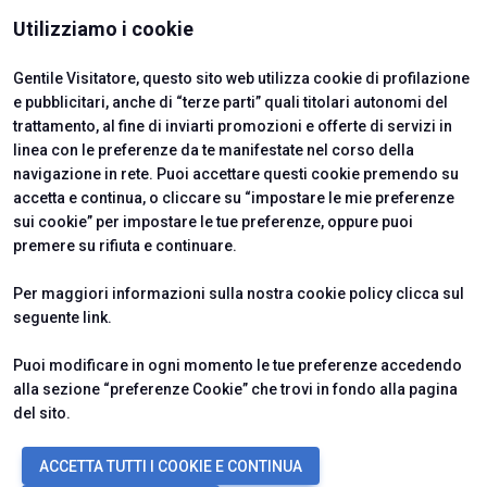
ISTITUTI CERTIFICATORI
Utilizziamo i cookie
Gentile Visitatore, questo sito web utilizza cookie di profilazione
e pubblicitari, anche di “terze parti” quali titolari autonomi del
trattamento, al fine di inviarti promozioni e offerte di servizi in
linea con le preferenze da te manifestate nel corso della
navigazione in rete. Puoi accettare questi cookie premendo su
accetta e continua, o cliccare su “impostare le mie preferenze
sui cookie” per impostare le tue preferenze, oppure puoi
premere su rifiuta e continuare.
Official Carrier
Per maggiori informazioni sulla nostra cookie policy clicca sul
seguente
link
.
Puoi modificare in ogni momento le tue preferenze accedendo
alla sezione “preferenze Cookie” che trovi in fondo alla pagina
del sito.
© 2026
ITALIAN EXHIBITION GROUP SpA - Via Emilia 155, 47921 Rimini
ACCETTA TUTTI I COOKIE E CONTINUA
(Italy) - Registro Imprese Rimini e C.F./P.I. 00139440408 - Cap. Soc.