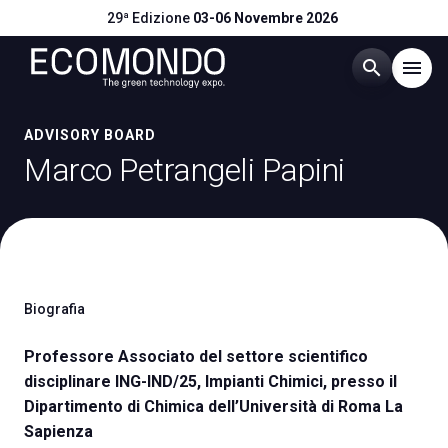
29ª Edizione
03-06 Novembre 2026
search
menu
Menù
ADVISORY BOARD
arrow_right
Marco Petrangeli Papini
Visitare
arrow_right
Esporre
arrow_right
Biografia
Eventi
arrow_right
Professore Associato del settore scientifico
disciplinare ING-IND/25, Impianti Chimici, presso il
Catalogo Espositori
arrow_right
Dipartimento di Chimica dell’Università di Roma La
Sapienza