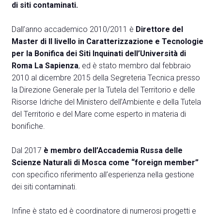
di siti contaminati.
Dall’anno accademico 2010/2011 è
Direttore del
Master di II livello in Caratterizzazione e Tecnologie
per la Bonifica dei Siti Inquinati dell’Università di
A
Roma La Sapienza
, ed è stato membro dal febbraio
A
2010 al dicembre 2015 della Segreteria Tecnica presso
la Direzione Generale per la Tutela del Territorio e delle
Risorse Idriche del Ministero dell’Ambiente e della Tutela
person
AREA RISERVATA VISITATORI
del Territorio e del Mare come esperto in materia di
event
bonifiche.
EVENTI & CORSI
Dal 2017
è membro dell’Accademia Russa delle
IT
EN
A cura di:
Scienze Naturali di Mosca come “foreign member”
con specifico riferimento all’esperienza nella gestione
dei siti contaminati.
Infine è stato ed è coordinatore di numerosi progetti e