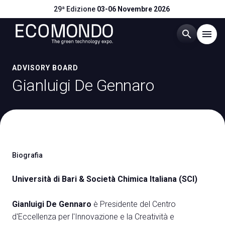
29ª Edizione
03-06 Novembre 2026
search
menu
Menù
ADVISORY BOARD
arrow_right
Gianluigi De Gennaro
Visitare
arrow_right
Esporre
arrow_right
Biografia
Eventi
arrow_right
Università di Bari & Società Chimica Italiana (SCI)
Catalogo Espositori
arrow_right
Gianluigi De Gennaro
è Presidente del Centro
d'Eccellenza per l'Innovazione e la Creatività e