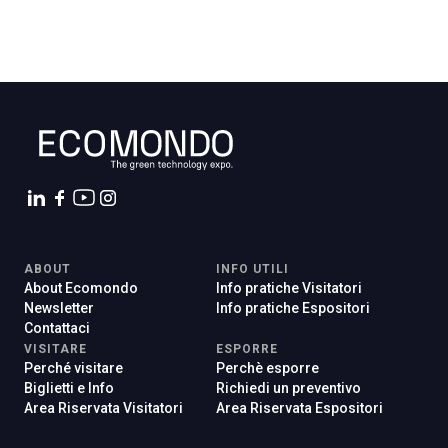
A
A
person
AREA RISERVATA VISITATORI
event
EVENTI & CORSI
ABOUT
INFO UTILI
About Ecomondo
Info pratiche Visitatori
Newsletter
Info pratiche Espositori
IT
EN
A cura di:
Contattaci
VISITARE
ESPORRE
Perché visitare
Perchè esporre
Biglietti e Info
Richiedi un preventivo
Area Riservata Visitatori
Area Riservata Espositori