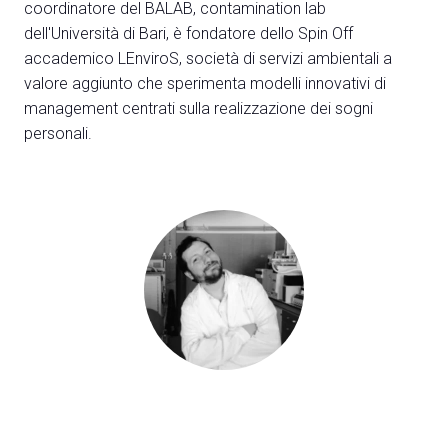
Media
coordinatore del BALAB, contamination lab
arrow_right
dell'Università di Bari, è fondatore dello Spin Off
accademico LEnviroS, società di servizi ambientali a
Treno, aereo o auto? Scopri tutti i modi per
A
valore aggiunto che sperimenta modelli innovativi di
raggiungere la Fiera di Rimini
management centrati sulla realizzazione dei sogni
S
SCOPRI COME ARRIVARE
personali.
arrow_circle_right
CLICCA QUI
Accedi alla sezione Come arrivare