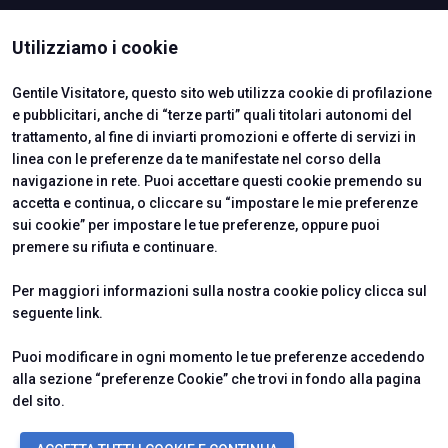
ISTITUTI CERTIFICATORI
Utilizziamo i cookie
Gentile Visitatore, questo sito web utilizza cookie di profilazione
e pubblicitari, anche di “terze parti” quali titolari autonomi del
trattamento, al fine di inviarti promozioni e offerte di servizi in
linea con le preferenze da te manifestate nel corso della
navigazione in rete. Puoi accettare questi cookie premendo su
accetta e continua, o cliccare su “impostare le mie preferenze
sui cookie” per impostare le tue preferenze, oppure puoi
premere su rifiuta e continuare.
Official Carrier
Per maggiori informazioni sulla nostra cookie policy clicca sul
seguente
link
.
Puoi modificare in ogni momento le tue preferenze accedendo
alla sezione “preferenze Cookie” che trovi in fondo alla pagina
del sito.
© 2026
ITALIAN EXHIBITION GROUP SpA - Via Emilia 155, 47921 Rimini