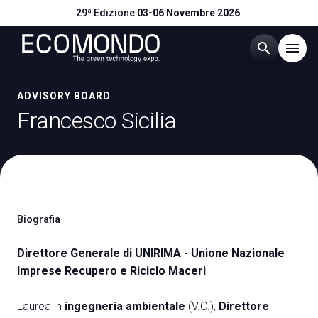
29ª Edizione
03-06 Novembre 2026
search
menu
Menù
ADVISORY BOARD
arrow_right
Francesco Sicilia
Visitare
arrow_right
Esporre
arrow_right
Biografia
Eventi
arrow_right
Direttore Generale di UNIRIMA - Unione Nazionale
Imprese Recupero e Riciclo Maceri
Catalogo Espositori
arrow_right
Laurea in
ingegneria ambientale
(V.O.),
Direttore