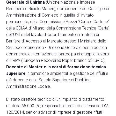
Media
Generale di Unirima
(Unione Nazionale Imprese
arrow_right
Recupero e Riciclo Maceri), componente del Consiglio di
Amministrazione di Comieco in qualità di invitato
Treno, aereo o auto? Scopri tutti i modi per
A
permanente, della Commissione Prezzi “Carta e Cartone”
raggiungere la Fiera di Rimini
della CCIAA di Milano, della Commissione Tecnica “Carta”
S
SCOPRI COME ARRIVARE
dell’UNI e del tavolo di coordinamento in materia di
Barriere di Accesso al Mercato presso il Ministero dello
Sviluppo Economico - Direzione Generale per la politica
commerciale internazionale, partecipa ai gruppi di lavoro
di ERPA (European Recovered Paper branch of EuRIC).
Docente di Master e in corsi di formazione tecnica
arrow_circle_right
CLICCA QUI
superiore
in tematiche ambientali e gestione dei rifiuti e
Accedi alla sezione Come arrivare
già docente della Scuola Superiore di Pubblica
Amministrazione Locale.
E’ stato direttore tecnico di un impianto di trattamento
rifiuti da 65.000 t/a, responsabile tecnico ai sensi del DM
120/2014, senior advisor di imprese di gestione rifiuti