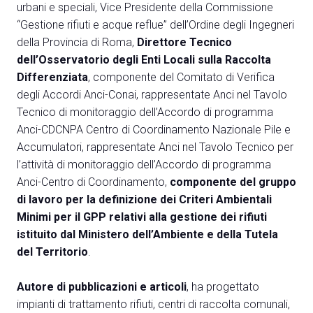
urbani e speciali, Vice Presidente della Commissione
“Gestione rifiuti e acque reflue” dell’Ordine degli Ingegneri
della Provincia di Roma,
Direttore Tecnico
dell’Osservatorio degli Enti Locali sulla Raccolta
Differenziata
, componente del Comitato di Verifica
A
degli Accordi Anci-Conai, rappresentate Anci nel Tavolo
A
Tecnico di monitoraggio dell’Accordo di programma
Anci-CDCNPA Centro di Coordinamento Nazionale Pile e
Accumulatori, rappresentate Anci nel Tavolo Tecnico per
person
AREA RISERVATA VISITATORI
l’attività di monitoraggio dell’Accordo di programma
event
Anci-Centro di Coordinamento,
componente del gruppo
EVENTI & CORSI
di lavoro per la definizione dei Criteri Ambientali
Minimi per il GPP relativi alla gestione dei rifiuti
IT
EN
A cura di:
istituito dal Ministero dell’Ambiente e della Tutela
del Territorio
.
Autore di pubblicazioni e articoli
, ha progettato
impianti di trattamento rifiuti, centri di raccolta comunali,