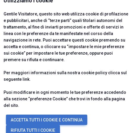
Utilizziamo i cookie
Gentile Visitatore, questo sito web utilizza cookie di profilazione
e pubblicitari, anche di “terze parti” quali titolari autonomi del
trattamento, al fine di inviarti promozioni e offerte di servizi in
linea con le preferenze da te manifestate nel corso della
navigazione in rete. Puoi accettare questi cookie premendo su
accetta e continua, o cliccare su “impostare le mie preferenze
sui cookie” per impostare le tue preferenze, oppure puoi
premere su rifiuta e continuare.
Official Carrier
Per maggiori informazioni sulla nostra cookie policy clicca sul
seguente
link
.
Puoi modificare in ogni momento le tue preferenze accedendo
alla sezione “preferenze Cookie” che trovi in fondo alla pagina
del sito.
© 2026
ITALIAN EXHIBITION GROUP SpA - Via Emilia 155, 47921 Rimini
ACCETTA TUTTI I COOKIE E CONTINUA
(Italy) - Registro Imprese Rimini e C.F./P.I. 00139440408 - Cap. Soc.
52.214.897 i.v. -
Copyright & disclaimer
-
Privacy Policy
-
Cookie
RIFIUTA TUTTI I COOKIE