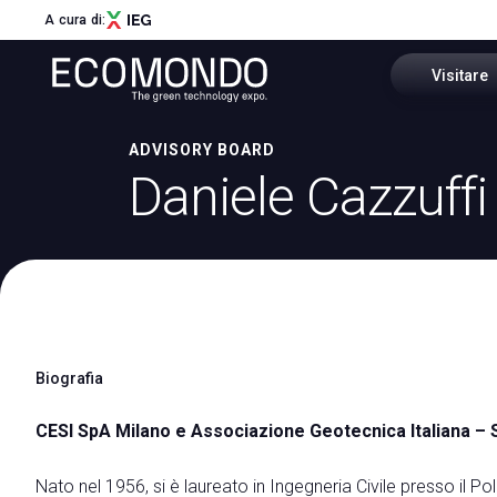
A cura di:
Visitare
ADVISORY BOARD
Perchè vis
Daniele Cazzuffi
Menù
Settori e di
ABOUT
About Ecomondo
Come arri
Settori e distretti
Innovation District
Scarica l'A
Call for Start-Up
Biografia
Area riser
Global Network
Sostenibilità
CESI SpA Milano e Associazione Geotecnica Italiana – 
I nostri Partner
Newsletter
Nato nel 1956, si è laureato in Ingegneria Civile presso il 