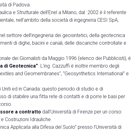
sità di Padova.
lica e Strutturale dell’Enel a Milano, dal 2002 è il referente
ientale, nell’ambito della società di ingegneria CESI SpA,
el settore dell’ingegneria dei geosintetici, della geotecnica
imenti di dighe, bacini e canali, delle discariche controllate e
ionale dei Giornalisti da Maggio 1996 (elenco dei Pubblicisti), è
na di Geotecnica”
. L'ing. Cazzuffi è inoltre membro degli
Geotextiles and Geomembranes", "Geosynthetics International" e
Uniti ed in Canada: questo periodo di studio e di
 di stabilire una fitta rete di contatti e di porre le basi per
corso.
ssore a contratto
dall'Università di Firenze per un corso
 e Costruzioni Idrauliche.
ca Applicata alla Difesa del Suolo” presso l’Università di