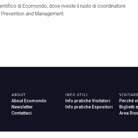
tifico di Ecomondo, dove riveste il ruolo di coordinatore
rs Prevention and Management.
ABOUT
INFO UTILI
VISITAR
About Ecomondo
Info pratiche Visitatori
Perché vi
Newsletter
Info pratiche Espositori
Biglietti 
Contattaci
Area Rise