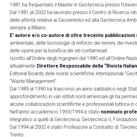
1981 ha frequentato il Master in Geotecnica presso l’Univer
Contattaci
Dal 1981 al 2002 ha lavorato presso il Centro di Ricerca Idrau
VISITARE
delle attività relative ai Geosintetici ed alla Geotecnica Amb
Perchè visitare
sempre a Milano.
Richiedi Info
E’ autore e/o co-autore di oltre trecento pubblicazioni
n
Biglietti
ambientale, delle tecnologie di rinforzo dei terreni, dei rivest
Come arrivare
delle opere per la bonifica dei siti contaminati.
Iscritto all’Ordine degli Ingegneri dal 1980 ed all’Ordine Naz
Info pratiche Visitatori
attualmente
Direttore Responsabile della “Rivista Italia
Scarica l'App di Ecomondo
Editorial Boards delle riviste scientifiche internazionali "
Area Riservata Visitatori
“Waste Management”.
CATALOGO
Dal 1989 al 1990 ha trascorso un anno sabbatico negli Stati 
Catalogo Espositori
approfondimento in vari istituti nord-americani gli ha permesso
alcune collaborazioni scientifiche e professionali tuttora in 
ESPORRE
Nell'anno accademico 1993/1994 è stato
nominato profe
Perchè esporre
integrativo a quelli di Geotecnica, Geotecnica II, Fondazioni
Richiedi un preventivo
Dal 1994 al 2002 è stato Professore a Contratto di “Geotecni
Informazioni pratiche per Espositori
Trento.