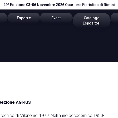
29ª Edizione
03-06 Novembre 2026
Quartiere Fieristico di Rimini
Esporre
Eventi
Catalogo
Espositori
itare
Area riservata
Programma 2026
Catalogo 2026
stretti
Richiedi un preventivo
Call for Paper
vare
Info utili
Comitato Tecnico Scientifico
pp
Global Network
vata
Promuovi il tuo Brand
Sezione AGI-IGS
Politecnico di Milano nel 1979. Nell’anno accademico 1980-