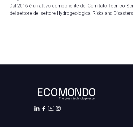
MEDIA ROOM
Dal 2016 è un attivo componente del Comitato Tecnico-Scien
Comunicati Stampa
del settore del settore Hydrogeological Risks and Disaste
Per accreditarsi
Info e contatti
Servizi per i media
Scarica il Press Kit
INDUSTRY INSIGHTS
Blog
Ricerche e rapporti
OLTRE ECOMONDO
Green Jobs and Skills
Ecomondo Off
Innovation District
ORGANIZZA IL TUO SOGGIORNO
Scopri Rimini