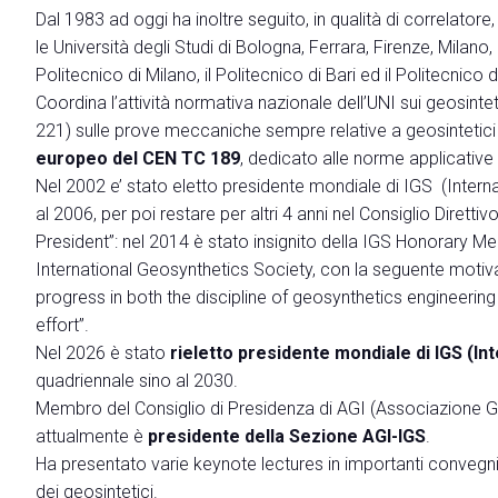
Promuovi la tua azienda
Dal 1983 ad oggi ha inoltre seguito, in qualità di correlatore,
Area riservata Espositori
le Università degli Studi di Bologna, Ferrara, Firenze, Milan
Politecnico di Milano, il Politecnico di Bari ed il Politecnico d
EVENTI E INIZIATIVE
Coordina l’attività normativa nazionale dell’UNI sui geosintet
Programma eventi
221) sulle prove meccaniche sempre relative a geosintetici
Temi
europeo del CEN TC 189
, dedicato alle norme applicative 
Comitato Tecnico Scientifico
Nel 2002 e’ stato eletto presidente mondiale di IGS (Inter
Pubblicazioni scientifiche
al 2006, per poi restare per altri 4 anni nel Consiglio Dirett
Premi
President”: nel 2014 è stato insignito della IGS Honorary M
International Geosynthetics Society, con la seguente motivaz
Stati Generali della Green Economy
progress in both the discipline of geosynthetics engineering 
Commissione Europea
effort”.
Call for Paper
Nel 2026 è stato
rieletto presidente mondiale di IGS (In
Call for Paper- Istruzioni per i lavori presentati
quadriennale sino al 2030.
Tour tematici
Membro del Consiglio di Presidenza di AGI (Associazione Ge
attualmente è
presidente della Sezione AGI-IGS
.
HOSTED BUYERS
Ha presentato varie keynote lectures in importanti convegni 
Business Matching e Networking
dei geosintetici.