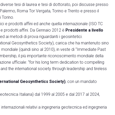
 diverse tesi di laurea e tesi di dottorato, poi discusse presso
o, Palermo, Roma Tor Vergata, Torino e Trento e presso il
i Torino.
ici e prodotti affini ed anche quella internazionale (ISO TC
 e prodotti affini. Da Gennaio 2012 è
Presidente a livello
ed ai metodi di prova riguardanti i geosintetici.
national Geosynthetics Society), carica che ha mantenuto sino
ivo mondiale (quindi sino al 2010), in veste di “Immediate Past
embership, il più importante riconoscimento mondiale della
ione ufficiale: “for his long term dedication to compelling
and the international society through leadership and tireless
ternational Geosynthetics Society)
, con un mandato
otecnica Italiana) dal 1999 al 2005 e dal 2017 al 2024,
internazionali relativi a ingegneria geotecnica ed ingegneria