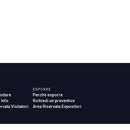
arrow_drop_down
arrow_drop_down
arrow_drop_down
E
ESPORRE
sitare
Perchè esporre
e Info
Richiedi un preventivo
rvata Visitatori
Area Riservata Espositori
arrow_drop_down