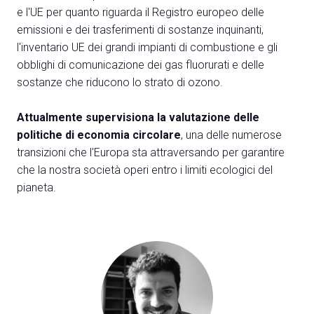
e l'UE per quanto riguarda il Registro europeo delle
emissioni e dei trasferimenti di sostanze inquinanti,
l'inventario UE dei grandi impianti di combustione e gli
obblighi di comunicazione dei gas fluorurati e delle
sostanze che riducono lo strato di ozono.
A
A
Attualmente supervisiona la valutazione delle
politiche di economia circolare
, una delle numerose
person
transizioni che l'Europa sta attraversando per garantire
AREA RISERVATA VISITATORI
che la nostra società operi entro i limiti ecologici del
event
EVENTI & CORSI
pianeta.
IT
EN
A cura di: