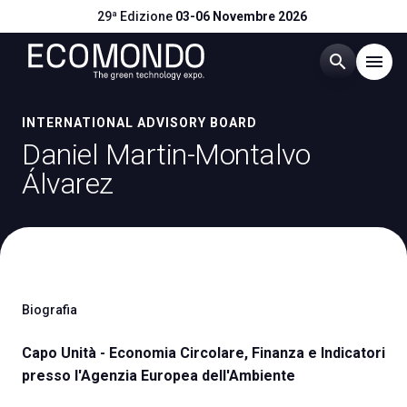
29ª Edizione
03-06 Novembre 2026
search
menu
Menù
INTERNATIONAL ADVISORY BOARD
arrow_right
Daniel Martin-Montalvo
Álvarez
Visitare
arrow_right
Esporre
arrow_right
Eventi
arrow_right
Biografia
Capo Unità - Economia Circolare, Finanza e Indicatori
Catalogo Espositori
arrow_right
presso l'Agenzia Europea dell'Ambiente