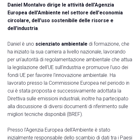
Media
arrow_right
Daniel Montalvo dirige le attività dell'Agenzia
Europea dell'Ambiente nel settore dell'economia
circolare, dell'uso sostenibile delle risorse e
Treno, aereo o auto? Scopri tutti i modi per
A
dell'industria
.
raggiungere la Fiera di Rimini
S
SCOPRI COME ARRIVARE
Daniel è uno
scienziato ambientale
di formazione, che
ha iniziato la sua carriera a livello nazionale, lavorando
per un'autorità di regolamentazione ambientale che attua
la legislazione dell'UE sull'industria e promuove l'uso dei
fondi UE per favorire l'innovazione ambientale. Ha
lavorato presso la Commissione Europea nel periodo in
arrow_circle_right
CLICCA QUI
cui è stata proposta e successivamente adottata la
Accedi alla sezione Come arrivare
Direttiva sulle emissioni industriali, inoltre ha partecipato
alla discussione di diversi documenti di riferimento sulle
migliori tecniche disponibili (BREF).
Presso l'Agenzia Europea dell'Ambiente è stato
inizialmente responsabile dello scambio di dati tra i Paesi