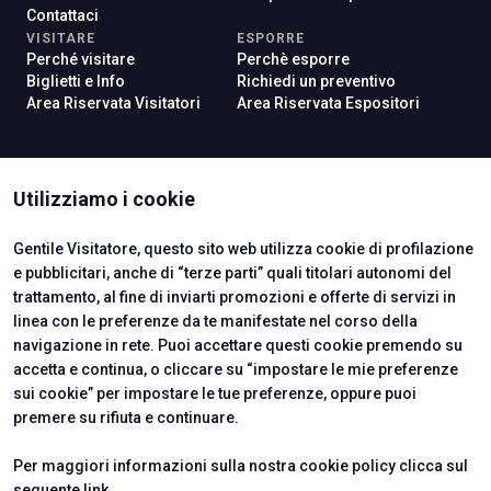
Contattaci
VISITARE
ESPORRE
Perché visitare
Perchè esporre
Biglietti e Info
Richiedi un preventivo
Area Riservata Visitatori
Area Riservata Espositori
ISTITUTI CERTIFICATORI
Utilizziamo i cookie
Gentile Visitatore, questo sito web utilizza cookie di profilazione
e pubblicitari, anche di “terze parti” quali titolari autonomi del
trattamento, al fine di inviarti promozioni e offerte di servizi in
linea con le preferenze da te manifestate nel corso della
navigazione in rete. Puoi accettare questi cookie premendo su
accetta e continua, o cliccare su “impostare le mie preferenze
sui cookie” per impostare le tue preferenze, oppure puoi
premere su rifiuta e continuare.
Official Carrier
Per maggiori informazioni sulla nostra cookie policy clicca sul
seguente
link
.