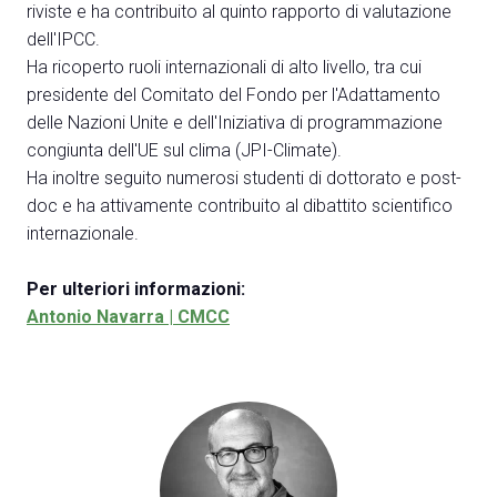
riviste e ha contribuito al quinto rapporto di valutazione
dell'IPCC.
Ha ricoperto ruoli internazionali di alto livello, tra cui
presidente del Comitato del Fondo per l'Adattamento
delle Nazioni Unite e dell'Iniziativa di programmazione
A
congiunta dell'UE sul clima (JPI-Climate).
A
Ha inoltre seguito numerosi studenti di dottorato e post-
doc e ha attivamente contribuito al dibattito scientifico
internazionale.
person
AREA RISERVATA VISITATORI
event
Per ulteriori informazioni:
EVENTI & CORSI
Antonio Navarra | CMCC
IT
EN
A cura di: