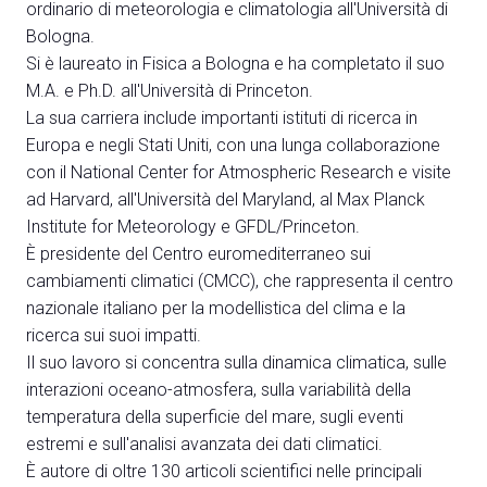
Media
ordinario di meteorologia e climatologia all'Università di
arrow_right
Bologna.
Si è laureato in Fisica a Bologna e ha completato il suo
Treno, aereo o auto? Scopri tutti i modi per
A
M.A. e Ph.D. all'Università di Princeton.
raggiungere la Fiera di Rimini
La sua carriera include importanti istituti di ricerca in
S
SCOPRI COME ARRIVARE
Europa e negli Stati Uniti, con una lunga collaborazione
con il National Center for Atmospheric Research e visite
ad Harvard, all'Università del Maryland, al Max Planck
Institute for Meteorology e GFDL/Princeton.
È presidente del Centro euromediterraneo sui
cambiamenti climatici (CMCC), che rappresenta il centro
arrow_circle_right
CLICCA QUI
nazionale italiano per la modellistica del clima e la
Accedi alla sezione Come arrivare
ricerca sui suoi impatti.
Il suo lavoro si concentra sulla dinamica climatica, sulle
interazioni oceano-atmosfera, sulla variabilità della
temperatura della superficie del mare, sugli eventi
estremi e sull'analisi avanzata dei dati climatici.
È autore di oltre 130 articoli scientifici nelle principali