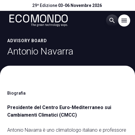
29ª Edizione
03-06 Novembre 2026
search
menu
Menù
ADVISORY BOARD
arrow_right
Antonio Navarra
Visitare
arrow_right
Esporre
arrow_right
Biografia
Eventi
arrow_right
Presidente del Centro Euro-Mediterraneo sui
Cambiamenti Climatici (CMCC)
Catalogo Espositori
arrow_right
Antonio Navarra è uno climatologo italiano e professore